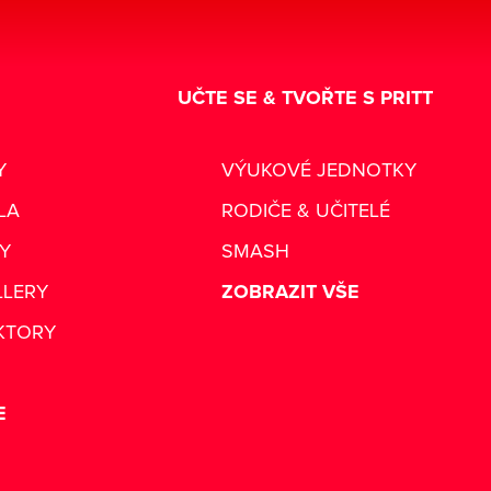
UČTE SE & TVOŘTE S PRITT
Y
VÝUKOVÉ JEDNOTKY
LA
RODIČE & UČITELÉ
RY
SMASH
LLERY
ZOBRAZIT VŠE
KTORY
E