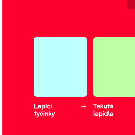
Lepicí
Tekutá
tyčinky
lepidla