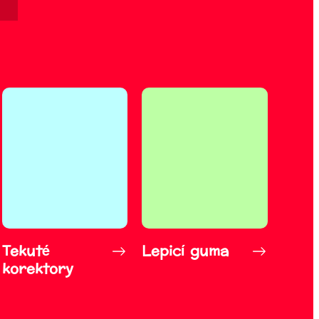
Tekuté
Lepicí guma
korektory