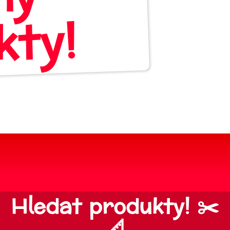
kty!
Hledat produkty! ✂️
📐