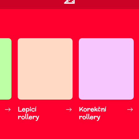
Lepicí
Korekční
rollery
rollery