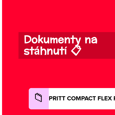
Dokumenty na
stáhnutí 📋
PRITT COMPACT FLEX 