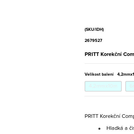
(SKU/IDH)
2679527
PRITT Korekční Comp
Velikost balení
4,2mmx
4,2mmx10m
6
PRITT Korekční Compa
Hladká a či