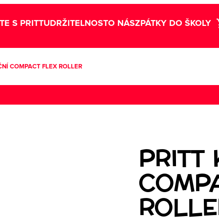
TE S PRITT
UDRŽITELNOST
O NÁS
ZPÁTKY DO ŠKOLY
ČNÍ COMPACT FLEX ROLLER
PRITT
COMPA
ROLLE