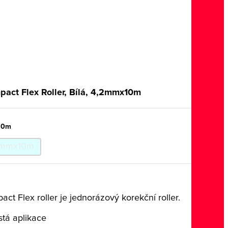
act Flex Roller, Bílá, 4,2mmx10m
10m
mmx10m
ct Flex roller je jednorázový korekční roller.
stá aplikace