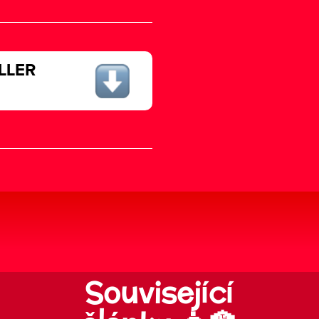
LLER
Související