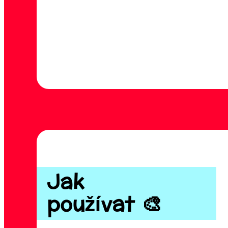
Jak
používat 🎨