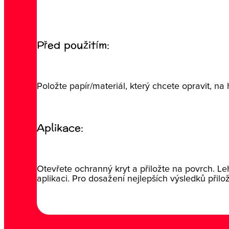
Před použitím:
Položte papír/materiál, který chcete opravit, na
Aplikace:
Otevřete ochranný kryt a přiložte na povrch. Lehc
aplikaci. Pro dosažení nejlepších výsledků přil