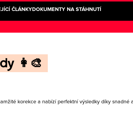
JÍCÍ ČLÁNKY
DOKUMENTY NA STÁHNUTÍ
dy 👩‍🎨
amžité korekce a nabízí perfektní výsledky díky snadné a