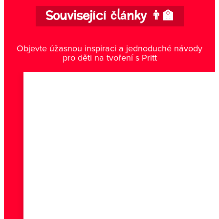
Související články 👨‍🏫
Objevte úžasnou inspiraci a jednoduché návody
pro děti na tvoření s Pritt