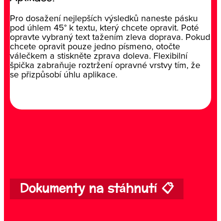
Pro dosažení nejlepších výsledků naneste pásku
pod úhlem 45° k textu, který chcete opravit. Poté
opravte vybraný text tažením zleva doprava. Pokud
chcete opravit pouze jedno písmeno, otočte
válečkem a stiskněte zprava doleva. Flexibilní
špička zabraňuje roztržení opravné vrstvy tím, že
se přizpůsobí úhlu aplikace.
Dokumenty na stáhnutí 📋