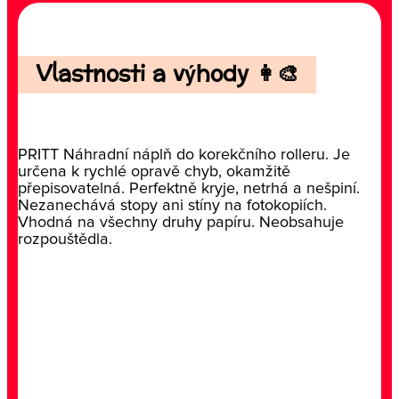
Vlastnosti a výhody 👩‍🎨
PRITT Náhradní náplň do korekčního rolleru. Je
určena k rychlé opravě chyb, okamžitě
přepisovatelná. Perfektně kryje, netrhá a nešpiní.
Nezanechává stopy ani stíny na fotokopiích.
Vhodná na všechny druhy papíru. Neobsahuje
rozpouštědla.