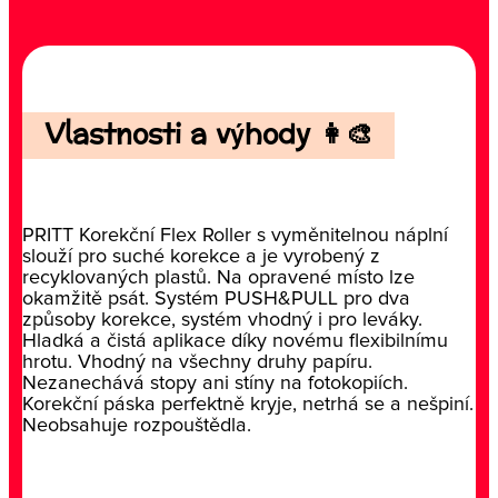
Vlastnosti a výhody 👩‍🎨
PRITT Korekční Flex Roller s vyměnitelnou náplní
slouží pro suché korekce a je vyrobený z
recyklovaných plastů. Na opravené místo lze
okamžitě psát. Systém PUSH&PULL pro dva
způsoby korekce, systém vhodný i pro leváky.
Hladká a čistá aplikace díky novému flexibilnímu
hrotu. Vhodný na všechny druhy papíru.
Nezanechává stopy ani stíny na fotokopiích.
Korekční páska perfektně kryje, netrhá se a nešpiní.
Neobsahuje rozpouštědla.