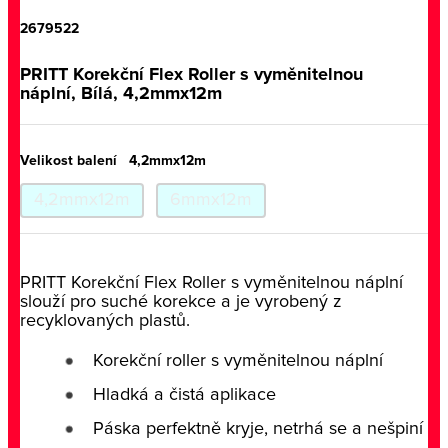
2679522
PRITT Korekční Flex Roller s vyměnitelnou
náplní, Bílá, 4,2mmx12m
Velikost balení
4,2mmx12m
4,2mmx12m
6mmx12m
PRITT Korekční Flex Roller s vyměnitelnou náplní
slouží pro suché korekce a je vyrobený z
recyklovaných plastů.
Korekční roller s vyměnitelnou náplní
Hladká a čistá aplikace
Páska perfektně kryje, netrhá se a nešpiní