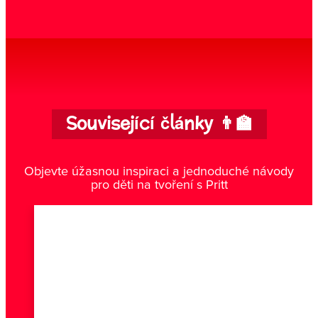
Související články 👨‍🏫
Objevte úžasnou inspiraci a jednoduché návody
pro děti na tvoření s Pritt