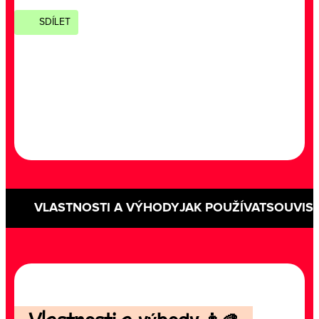
SDÍLET
VLASTNOSTI A VÝHODY
JAK POUŽÍVAT
SOUVISE