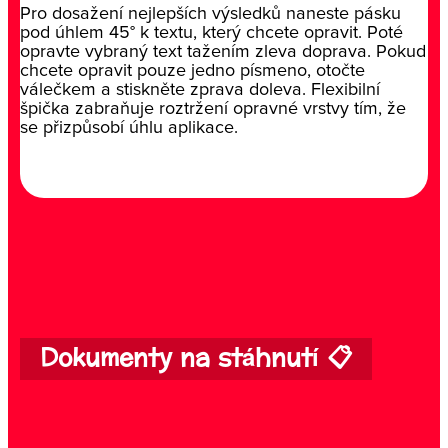
Pro dosažení nejlepších výsledků naneste pásku
pod úhlem 45° k textu, který chcete opravit. Poté
opravte vybraný text tažením zleva doprava. Pokud
chcete opravit pouze jedno písmeno, otočte
válečkem a stiskněte zprava doleva. Flexibilní
špička zabraňuje roztržení opravné vrstvy tím, že
se přizpůsobí úhlu aplikace.
Dokumenty na stáhnutí 📋