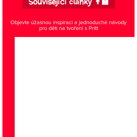
Související články 👨‍🏫
Objevte úžasnou inspiraci a jednoduché návody
pro děti na tvoření s Pritt