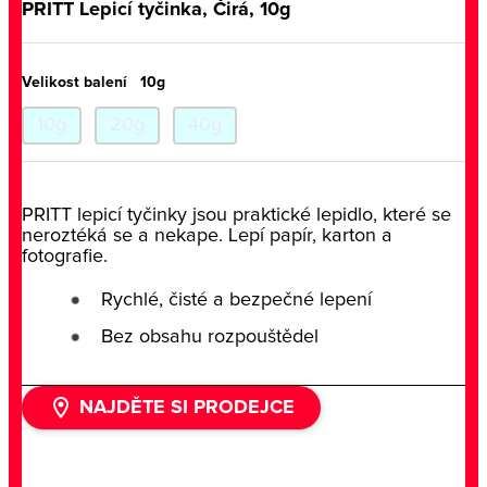
PRITT Lepicí tyčinka, Čirá, 10g
Velikost balení
10g
10g
20g
40g
PRITT lepicí tyčinky jsou praktické lepidlo, které se
neroztéká se a nekape. Lepí papír, karton a
fotografie.
Rychlé, čisté a bezpečné lepení
Bez obsahu rozpouštědel
NAJDĚTE SI PRODEJCE