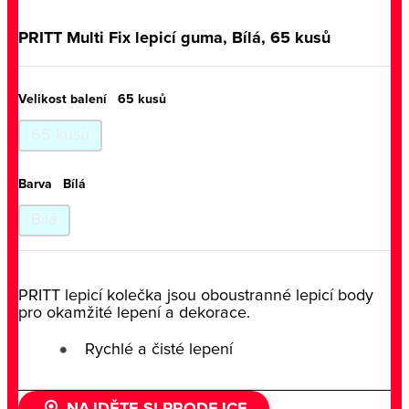
PRITT Multi Fix lepicí guma, Bílá, 65 kusů
Velikost balení
65 kusů
65 kusů
Barva
Bílá
Bílá
PRITT lepicí kolečka jsou oboustranné lepicí body
pro okamžité lepení a dekorace.
Rychlé a čisté lepení
NAJDĚTE SI PRODEJCE