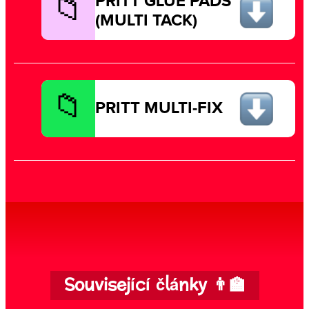
PRITT GLUE PADS
(MULTI TACK)
PRITT MULTI-FIX
Související články 👨‍🏫