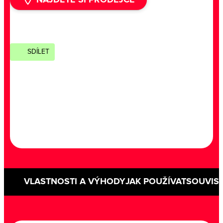
SDÍLET
VLASTNOSTI A VÝHODY
JAK POUŽÍVAT
SOUVISE